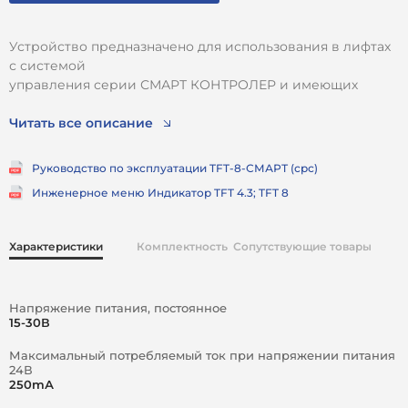
Устройство предназначено для использования в лифтах
с системой
управления серии СМАРТ КОНТРОЛЕР и имеющих
последовательный канал для передачи данных.
Устройство выводит информацию о номере этажа,
Читать все описание
позволяет воспроизводить речевые сообщения,
музыку во время движения.
Руководство по эксплуатации TFT-8-СМАРТ (срс)
Инженерное меню Индикатор TFT 4.3; TFT 8
Характеристики
Комплектность
Сопутствующие товары
Напряжение питания, постоянное
15-30В
Максимальный потребляемый ток при напряжении питания
24В
250mА