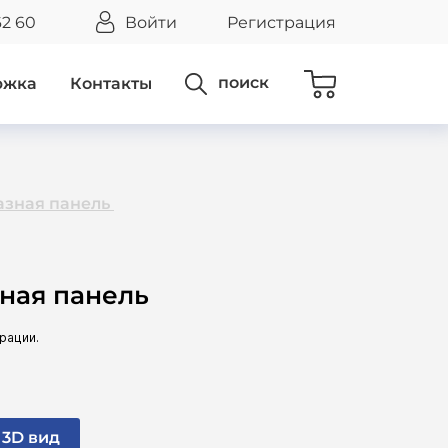
62 60
Войти
Регистрация
поиск
ржка
Контакты
азная панель
зная панель
3D вид