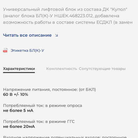
Универсальный лифтовой блок из состава ДК "Купол"
(аналог блока БЛ(К)-У НШЕК.468223.012, добавлена
возможность работы в составе системы ЕСДКЛ (в замен
блоков БЛ(М)) и не требует шлейфа для подключения
блоков БУУП из состава системы СДАСЛ).
Читать все описание
Предназначен для диспетчеризации лифтов различных
Этикетка БЛ(К)-У
производителей (в том числе с последовательным
интерфейсом от станции управления), подъемных
платформ и объектов ЖКХ. Позволяет осуществлять
Характеристики
Комплектность
Сопутствующие товары
контроль различных датчиков и управление
инженерным электрооборудованием.
В случае использования блока в составе системы ЕСДКЛ
Напряжение питания, постоянное: (от БКЛ)
обеспечивает диспетчеризацию лифта (платформы) в
60 В +/- 10%
объеме блока БЛ(М).
Потребляемый ток: в режиме опроса
не более 5 мА
Блок имеет встроенное переговорное устройство, а
также позволяет интегрировать систему ремонтной
Потребляемый ток: в режиме ГГС
связи лифта «СДАСЛ» (шлейф для подключения к блоку
не более 20мА
БУУП не требуется).
Входное напряжение потенциальных входов: постоянное