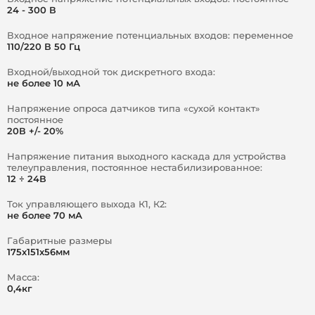
24 - 300 В
Блок подключается к БКЛ по 2-х проводной линии связи
и требует предварительного программирования адреса
Входное напряжение потенциальных входов: переменное
(адр.1 – адр.31). Новые блоки по умолчанию имеют 31
110/220 В 50 Гц
адрес.
Входной/выходной ток дискретного входа:
не более 10 мА
Напряжение опроса датчиков типа «сухой контакт»
постоянное
20В +/- 20%
Напряжение питания выходного каскада для устройства
телеуправления, постоянное нестабилизированное:
12 ÷ 24В
Ток управляющего выхода К1, К2:
не более 70 мА
Габаритные размеры
175х151х56мм
Масса:
0,4кг