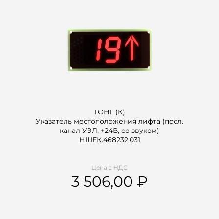
ГОНГ (К)
Указатель местоположения лифта (посл.
канал УЭЛ, +24В, со звуком)
НШЕК.468232.031
Цена с НДС
3 506,00