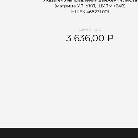
Указатель направления движения лифта
(матрица УЛ, УКЛ, ШУЛМ,+24В)
НШЕК.468231.001
Цена с НДС
3 636,00