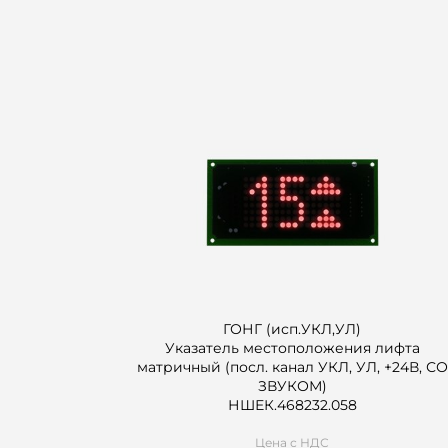
ГОНГ (исп.УКЛ,УЛ)
Указатель местоположения лифта
матричный (посл. канал УКЛ, УЛ, +24В, СО
ЗВУКОМ)
НШЕК.468232.058
Цена с НДС