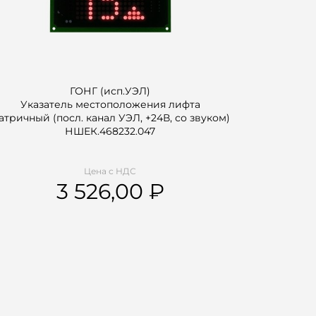
ГОНГ (исп.УЭЛ)
Указатель местоположения лифта
атричный (посл. канал УЭЛ, +24В, со звуком)
НШЕК.468232.047
Цена с НДС
3 526,00