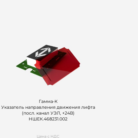
Гамма-К
Указатель направления движения лифта
(посл. канал УЭЛ, +24В)
НШЕК.468231.002
Цена с НДС