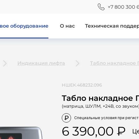
+7 800 300 
вое оборудование
О нас
Техническая подде
Индикация лифта
Табло накладное 
НШЕК.468232.096
Табло накладное 
(матрица, ШУЛМ, +24В, со звуком
6 390,00
Ц