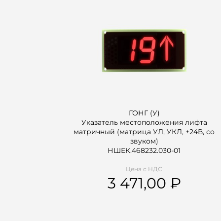
ГОНГ (У)
Указатель местоположения лифта
матричный (матрица УЛ, УКЛ, +24В, со
звуком)
НШЕК.468232.030-01
Цена с НДС
3 471,00