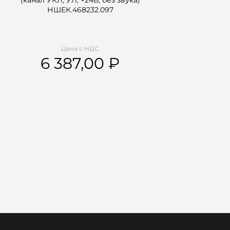
(канал УКЛ, УЛ, +24В, без звука)
НШЕК.468232.097
Цена с НДС
6 387,00