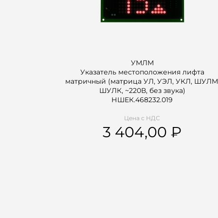
УМЛМ
Указатель местоположения лифта
матричный (матрица УЛ, УЭЛ, УКЛ, ШУЛМ
ШУЛК, ~220В, без звука)
НШЕК.468232.019
Цена с НДС
3 404,00