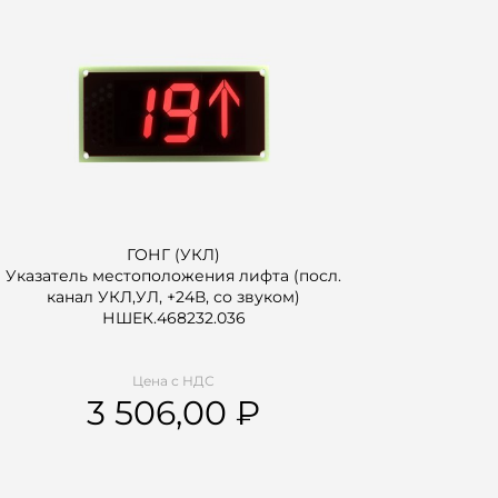
ГОНГ (УКЛ)
Указатель местоположения лифта (посл.
канал УКЛ,УЛ, +24В, со звуком)
НШЕК.468232.036
Цена с НДС
3 506,00