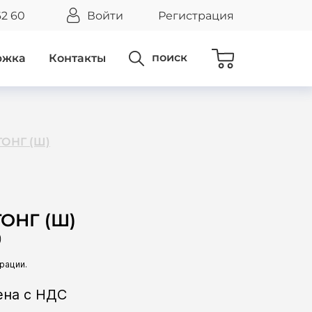
62 60
Войти
Регистрация
поиск
ржка
Контакты
ГОНГ (Ш)
ГОНГ (Ш)
)
ена с НДС