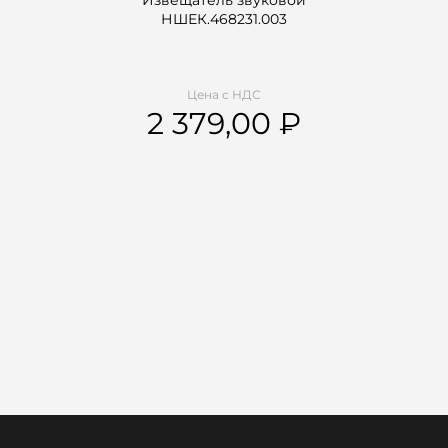
Извещатель звуковой
НШЕК.468231.003
Цена с НДС
2 379,00