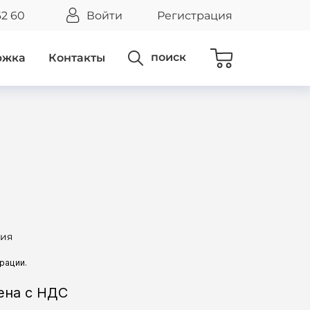
62 60
Войти
Регистрация
поиск
ржка
Контакты
ния
ена с НДС