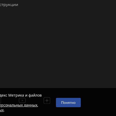
струкции
декс Метрика и файлов
Понятно
ерсональных данных
,
ых
.