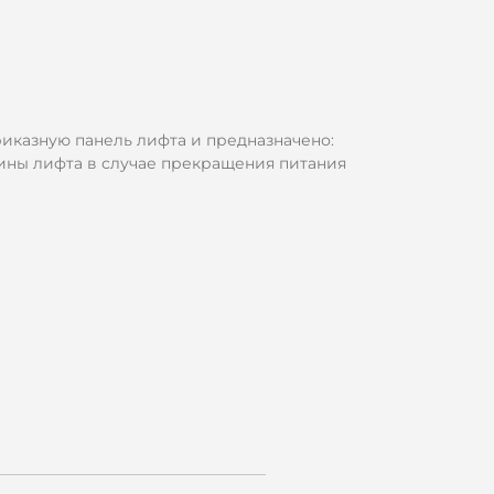
риказную панель лифта и предназначено:
ины лифта в случае прекращения питания
ины лифта световым и звуковым сигналом.
 24В;
В не более 70мА;
ния, не менее 1 часа.
умулятор 14500 750мАч Li-Ion (АА).