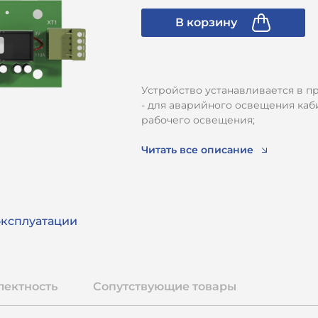
В корзину
Устройство устанавливается в п
- для аварийного освещения каб
рабочего освещения;
- для индикации перегрузки каб
Читать все описание
Напряжение питания устройства
Ток потребления от источника 24
эксплуатации
Время работы аварийного освеще
Устройство имеет встроенный акк
лектность
Сопутствующие товары