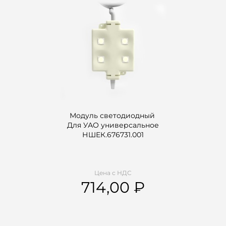
Модуль светодиодный
Для УАО универсальное
НШЕК.676731.001
Цена с НДС
714,00