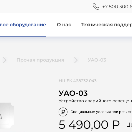
+7 800 300 
вое оборудование
О нас
Техническая подде
Прочая продукция
УАО-03
НШЕК.468232.043
УАО-03
Устройство аварийного освеще
5 490,00
Ц