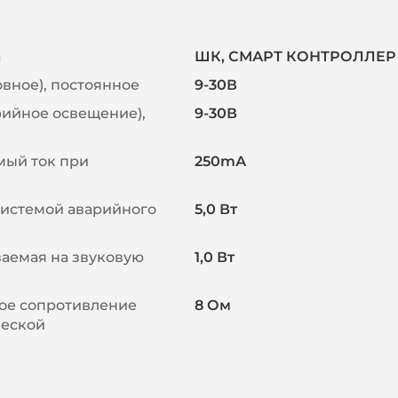
а
ШК, СМАРТ КОНТРОЛЛЕР
вное), постоянное
9-30В
рийное освещение),
9-30В
ый ток при
250mА
системой аварийного
5,0 Вт
аемая на звуковую
1,0 Вт
ое сопротивление
8 Ом
ческой