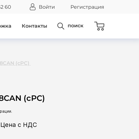
62 60
Войти
Регистрация
поиск
ржка
Контакты
8CAN (сРС)
8CAN (сРС)
Цена с НДС