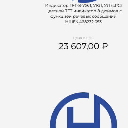
Индикатор TFT-8-УЭЛ, УКЛ, УЛ (сРС)
Цветной TFT индикатор 8 дюймов с
функцией речевых сообщений
НШЕК.468232.053
Цена с НДС
23 607,00