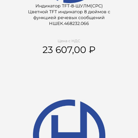
Индикатор TFT-8-ШУЛМ(СРС)
Цветной TFT индикатор 8 дюймов с
функцией речевых сообщений
НШЕК.468232.066
Цена с НДС
23 607,00