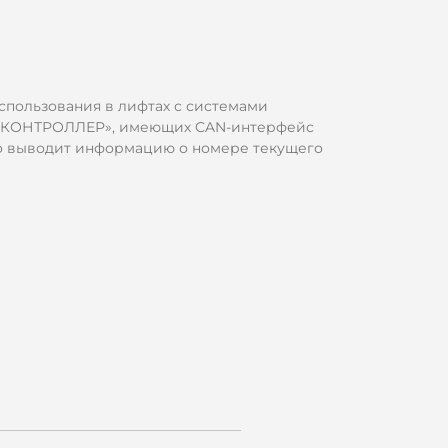
спользования в лифтах с системами
Т КОНТРОЛЛЕР», имеющих CAN-интерфейс
во выводит информацию о номере текущего
абины лифта, режимах работы лифта
асность и т.д.), позволяет воспроизводить
опке и номере этажа прибытия, а также