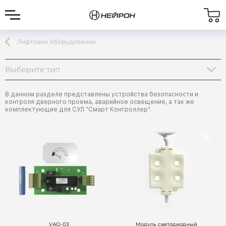
Лифтовое оборудование
Выберите тип
Аварийное освещение
В данном разделе представлены устройства безопасности и
контроля дверного проема, аварийное освещение, а так же
Блоки безопасности
комплектующие для СУЛ "Смарт Контроллер".
Контроль дверного проема лифта
Контрольно-тестовое оборудование
Иное оборудование
Дополнительное оборудование
УАО-03
Модуль светодиодный